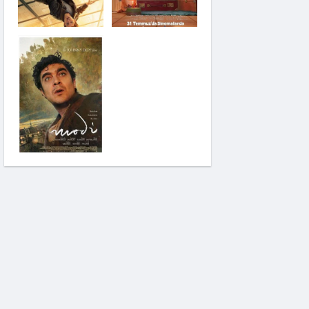
Saplantı
Modi: Deliliğin
Kanadında Üç Gün
Pinokyo: Kanlı Masal
İzci Takımı: Şelalenin
Peşinde