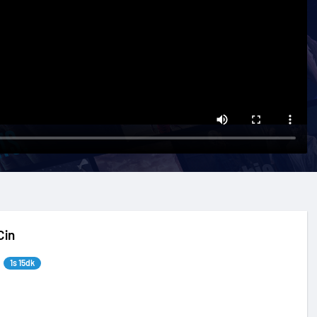
Cin
1s 15dk