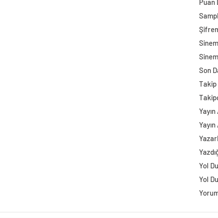
Puan
Sampl
Şifre
Sine
Sinem
Son D
Takip 
Takip
Yayın 
Yayın 
Yazar
Yazdı
Yol D
Yol D
Yorum