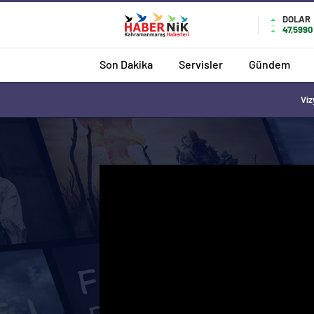
romabet
deneme
romabet
bonusu
DOLAR
47,5990
romabet
veren
siteler
Son Dakika
Servisler
Gündem
Viz