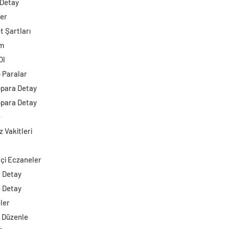
 Detay
ler
t Şartları
im
Ol
o Paralar
opara Detay
opara Detay
e
 Vakitleri
çi Eczaneler
e Detay
e Detay
ler
i Düzenle