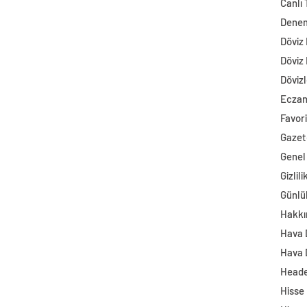
Canlı 
Dene
Döviz
Döviz
Dövizl
Ecza
Favori
Gazet
Genel
Gizlili
Günlü
Hakkı
Hava
Hava 
Head
Hisse