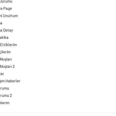
 Durumu
e Page
mi Unuttum
ma
a Detay
akika
Ettiklerim
çilerim
Akışları
Akışları 2
lar
ğım Haberler
urumu
urumu 2
larım