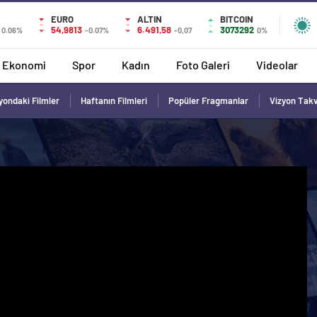
EURO
ALTIN
BITCOIN
54,9813
6.491,58
3073292
0.06%
-0.07%
-0,07
0%
Ekonomi
Spor
Kadın
Foto Galeri
Videolar
yondaki Filmler
Haftanın Filmleri
Popüler Fragmanlar
Vizyon Tak