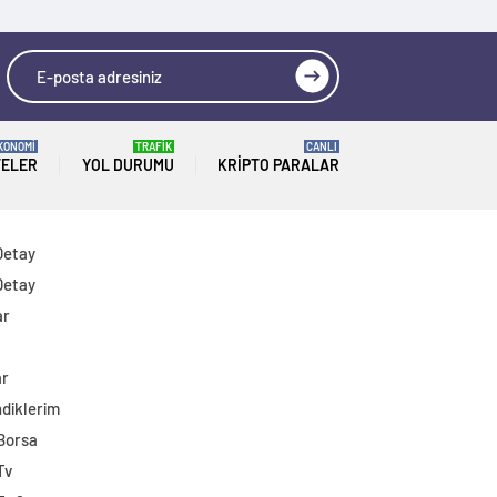
KONOMİ
TRAFİK
CANLI
TELER
YOL DURUMU
KRIPTO PARALAR
Detay
Detay
ar
ar
diklerim
 Borsa
Tv