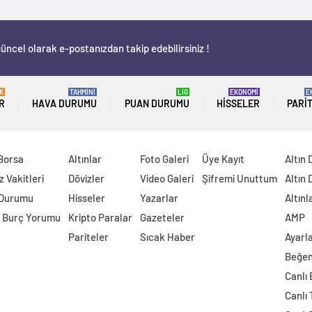
üncel olarak e-postanızdan takip edebilirsiniz !
K
TAHMİNİ
LİG
EKONOMİ
E
R
HAVA DURUMU
PUAN DURUMU
HISSELER
PARI
 Borsa
Altınlar
Foto Galeri
Üye Kayıt
Altın 
 Vakitleri
Dövizler
Video Galeri
Şifremi Unuttum
Altın 
 Durumu
Hisseler
Yazarlar
Altınl
 Burç Yorumu
Kripto Paralar
Gazeteler
AMP
Pariteler
Sıcak Haber
Ayarl
Beğen
Canlı
Canlı 