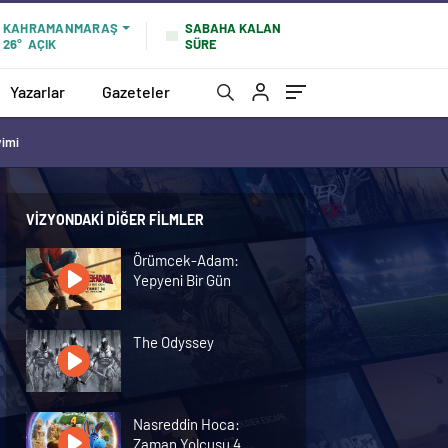
SABAHA KALAN
KAHRAMANMARAŞ
SÜRE
26°
AÇIK
Yazarlar
Gazeteler
vimi
VIZYONDAKI DIĞER FILMLER
Örümcek-Adam:
Yepyeni Bir Gün
The Odyssey
Nasreddin Hoca:
Zaman Yolcusu 4