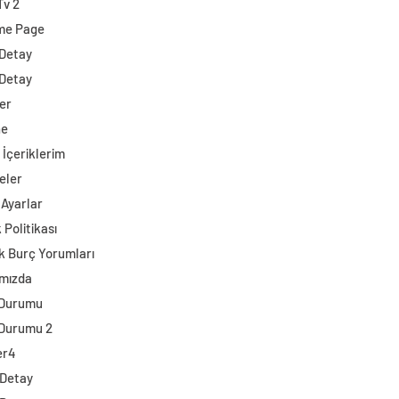
Tv 2
me Page
 Detay
 Detay
er
ne
 İçeriklerim
eler
 Ayarlar
k Politikası
k Burç Yorumları
mızda
 Durumu
Durumu 2
er4
 Detay