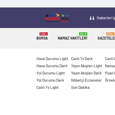
Haberleri g
CANLI
ANLIK
GÜNLÜ
BORSA
NAMAZ VAKITLERI
GAZETELE
Hava Durumu Light
Canlı Tv Dark
Canlı
Hava Durumu Dark
Yayın Akışları Light
Namaz
Yol Durumu Light
Yayın Akışları Dark
Puan
Yol Durumu Dark
Nöbetçi Eczaneler
Örnek
Canlı Tv Light
Son Dakika