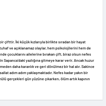
r çifttir. İki küçük kızlarıyla birlikte sıradan bir hayat
uhaf ve açıklanamaz olaylar, hem psikolojilerini hem de
inde çocuklarını ailelerine bırakan çift, biraz olsun nefes
’in Sapanca’daki yazlığına gitmeye karar verir. Ancak huzur
çmeden daha karanlık ve geri dönülmez bir hal alır. Sakince
allat adım adım yaklaşmaktadır. Nefes kadar yakın bir
ömülü gerçekleri gün yüzüne çıkarken, ölüm artık kapının