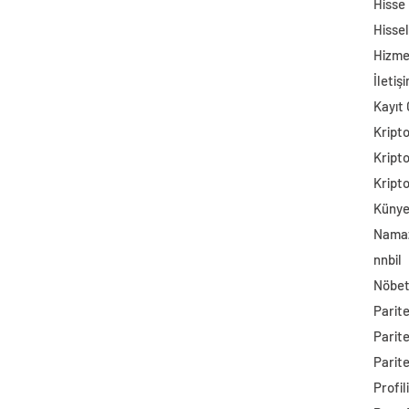
Hisse
Hisse
Hizme
İletiş
Kayıt 
Kript
Kript
Kript
Küny
Namaz
nnbil
Nöbet
Parit
Parit
Parite
Profil