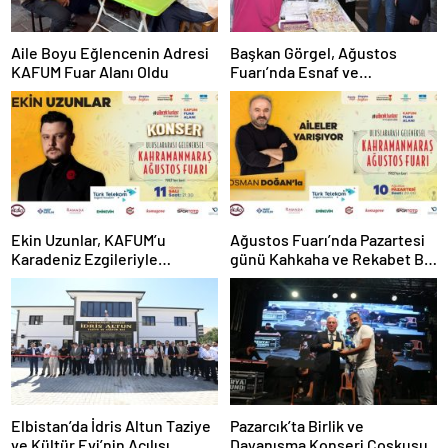
Aile Boyu Eğlencenin Adresi
Başkan Görgel, Ağustos
KAFUM Fuar Alanı Oldu
Fuarı’nda Esnaf ve
Vatandaşlarla Buluştu
Ekin Uzunlar, KAFUM’u
Ağustos Fuarı’nda Pazartesi
Karadeniz Ezgileriyle
günü Kahkaha ve Rekabet Bir
Coşturacak
Arada
Elbistan’da İdris Altun Taziye
Pazarcık’ta Birlik ve
ve Kültür Evi’nin Açılışı
Dayanışma Konseri Coşkusu