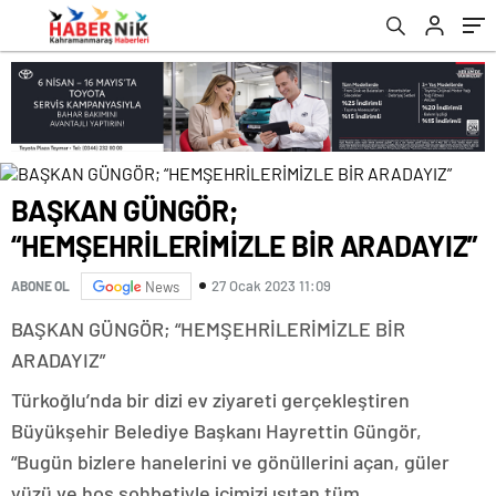
romabet
deneme
romabet
bonusu
romabet
veren
siteler
BAŞKAN GÜNGÖR;
“HEMŞEHRİLERİMİZLE BİR ARADAYIZ”
27 Ocak 2023 11:09
ABONE OL
News
BAŞKAN GÜNGÖR; “HEMŞEHRİLERİMİZLE BİR
ARADAYIZ”
Türkoğlu’nda bir dizi ev ziyareti gerçekleştiren
Büyükşehir Belediye Başkanı Hayrettin Güngör,
“Bugün bizlere hanelerini ve gönüllerini açan, güler
yüzü ve hoş sohbetiyle içimizi ısıtan tüm