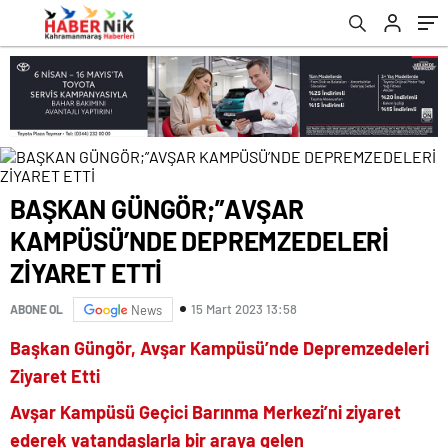
romabet
deneme
romabet
bonusu
romabet
veren
siteler
BAŞKAN GÜNGÖR;”AVŞAR
KAMPÜSÜ’NDE DEPREMZEDELERİ
ZİYARET ETTİ
15 Mart 2023 13:58
ABONE OL
News
Başkan Güngör, Avşar Kampüsü’nde Depremzedeleri
Ziyaret Etti
Avşar Kampüsü Geçici Barınma Merkezi’ni ziyaret
ederek vatandaşlarla bir araya gelen