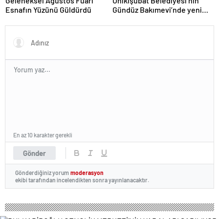
Geleneksel Ağustos Fuarı
Onikişubat Belediyesi’nin
Esnafın Yüzünü Güldürdü
Gündüz Bakımevi’nde yeni
dönemin ön kayıtları başladı
En az 10 karakter gerekli
Gönder
Gönderdiğiniz yorum
moderasyon
ekibi tarafından incelendikten sonra yayınlanacaktır.