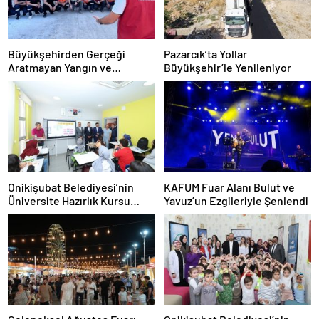
Büyükşehirden Gerçeği
Pazarcık’ta Yollar
Aratmayan Yangın ve
Büyükşehir’le Yenileniyor
Kurtarma Tatbikatı
Onikişubat Belediyesi’nin
KAFUM Fuar Alanı Bulut ve
Üniversite Hazırlık Kursu
Yavuz’un Ezgileriyle Şenlendi
başvurularında son gün 7
Ağustos