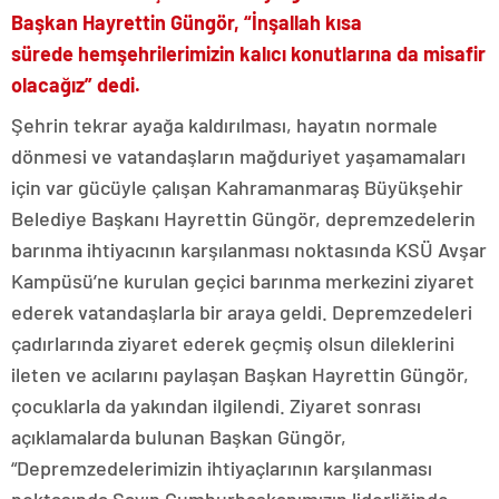
Başkan
Hayrettin
Güngör, “İnşallah kısa
sürede
hemşehrilerimizin
kalıcı konutlarına da misafir
olacağız” dedi.
Şehrin tekrar ayağa kaldırılması, hayatın normale
dönmesi ve vatandaşların mağduriyet yaşamamaları
için var gücüyle çalışan Kahramanmaraş Büyükşehir
Belediye Başkanı Hayrettin Güngör, depremzedelerin
barınma ihtiyacının karşılanması noktasında KSÜ Avşar
Kampüsü’ne kurulan geçici barınma merkezini ziyaret
ederek vatandaşlarla bir araya geldi. Depremzedeleri
çadırlarında ziyaret ederek geçmiş olsun dileklerini
ileten ve acılarını paylaşan Başkan Hayrettin Güngör,
çocuklarla da yakından ilgilendi. Ziyaret sonrası
açıklamalarda bulunan Başkan Güngör,
“Depremzedelerimizin ihtiyaçlarının karşılanması
noktasında Sayın Cumhurbaşkanımızın liderliğinde