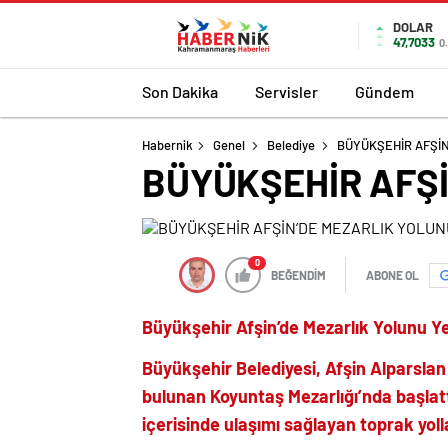
romabet
deneme
romabet
bonusu
DOLAR
47,7033
0
romabet
veren
siteler
Son Dakika
Servisler
Gündem
Habernik
Genel
Belediye
BÜYÜKŞEHİR AFŞİN
BÜYÜKŞEHİR AFŞİ
0
BEĞENDİM
ABONE OL
Büyükşehir Afşin’de
Mezarlık Yolunu
Ye
Büyükşehir Belediyesi,
Afşin Alparslan
bulunan
Koyuntaş
Mezarlığı’nda
başlatt
içerisinde ulaşımı sağlayan toprak yolla