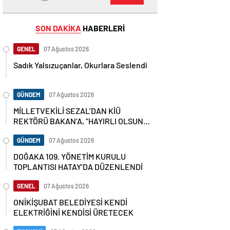
SON DAKİKA
HABERLERİ
GENEL
07 Ağustos 2026
Sadık Yalsızuçanlar, Okurlara Seslendi
GÜNDEM
07 Ağustos 2026
MİLLETVEKİLİ SEZAL’DAN KİÜ
REKTÖRÜ BAKAN’A, “HAYIRLI OLSUN”
ZİYARETİ
GÜNDEM
07 Ağustos 2026
DOĞAKA 109. YÖNETİM KURULU
TOPLANTISI HATAY’DA DÜZENLENDİ
GENEL
07 Ağustos 2026
ONİKİŞUBAT BELEDİYESİ KENDİ
ELEKTRİĞİNİ KENDİSİ ÜRETECEK