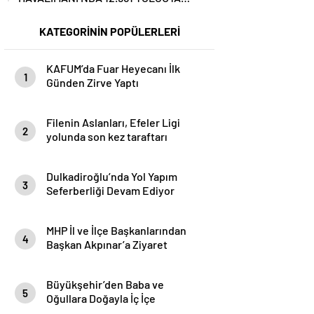
HİZMET VERİLDİ…
KATEGORİNİN POPÜLERLERİ
KAFUM’da Fuar Heyecanı İlk
1
Günden Zirve Yaptı
Filenin Aslanları, Efeler Ligi
2
yolunda son kez taraftarı
karşısına çıkıyor
Dulkadiroğlu’nda Yol Yapım
3
Seferberliği Devam Ediyor
MHP İl ve İlçe Başkanlarından
4
Başkan Akpınar’a Ziyaret
Büyükşehir’den Baba ve
5
Oğullara Doğayla İç İçe
Unutulmaz Kamp Deneyimi