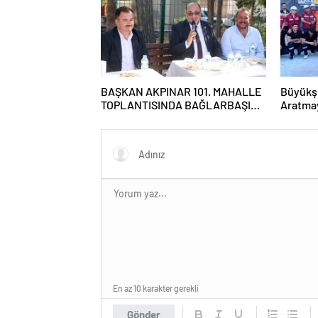
BAŞKAN AKPINAR 101. MAHALLE
Büyükş
TOPLANTISINDA BAĞLARBAŞI
Aratma
MAHALLESİ SAKİNLERİYLE
Tatbika
BULUŞTU
En az 10 karakter gerekli
Gönder