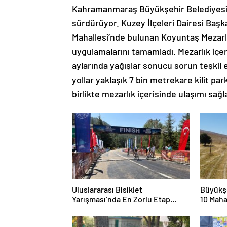
Kahramanmaraş Büyükşehir Belediyesi, ş
sürdürüyor. Kuzey İlçeleri Dairesi Başka
Mahallesi’nde bulunan Koyuntaş Mezarlığ
uygulamalarını tamamladı. Mezarlık içeri
aylarında yağışlar sonucu sorun teşkil e
yollar yaklaşık 7 bin metrekare kilit pa
birlikte mezarlık içerisinde ulaşımı sağla
Uluslararası Bisiklet
Büyükşe
Yarışması’nda En Zorlu Etap
10 Maha
Tamamlandı
YolunuY