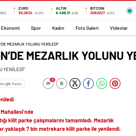
EURO
ALTIN
BITCOIN
55,0634
6.498,31
3062927
.06%
-0.13%
0,09
-0.5%
Ekonomi
Spor
Kadın
Foto Galeri
Videolar
’DE MEZARLIK YOLUNU YENİLEDİ”
N’DE MEZARLIK YOLUNU YE
0
News
niledi
 Mahallesi’nde
ığı kilit parke çalışmalarını tamamladı. Mezarlık
r yaklaşık 7 bin metrekare kilit parke ile yenilendi.