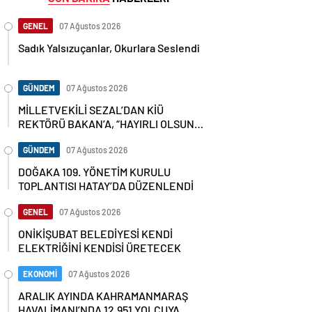
GENEL
07 Ağustos 2026
Sadık Yalsızuçanlar, Okurlara Seslendi
GÜNDEM
07 Ağustos 2026
MİLLETVEKİLİ SEZAL’DAN KİÜ
REKTÖRÜ BAKAN’A, “HAYIRLI OLSUN”
ZİYARETİ
GÜNDEM
07 Ağustos 2026
DOĞAKA 109. YÖNETİM KURULU
TOPLANTISI HATAY’DA DÜZENLENDİ
GENEL
07 Ağustos 2026
ONİKİŞUBAT BELEDİYESİ KENDİ
ELEKTRİĞİNİ KENDİSİ ÜRETECEK
EKONOMİ
07 Ağustos 2026
ARALIK AYINDA KAHRAMANMARAŞ
HAVALİMANI’NDA 12.951 YOLCUYA