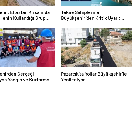
hir, Elbistan Kırsalında
Tekne Sahiplerine
llenin Kullandığı Grup
Büyükşehir’den Kritik Uyarı;
eniliyor
Belgelerinizi Kontrol Edin!
ehirden Gerçeği
Pazarcık’ta Yollar Büyükşehir’le
yan Yangın ve Kurtarma
Yenileniyor
tı