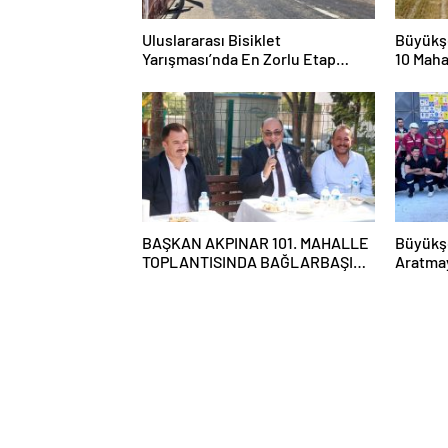
Uluslararası Bisiklet
Büyükşe
Yarışması’nda En Zorlu Etap
10 Maha
Tamamlandı
YolunuY
BAŞKAN AKPINAR 101. MAHALLE
Büyükş
TOPLANTISINDA BAĞLARBAŞI
Aratma
MAHALLESİ SAKİNLERİYLE
Tatbika
BULUŞTU