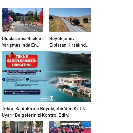
Uluslararası Bisiklet
Büyükşehir,
Yarışması’nda En
Elbistan Kırsalında
Zorlu Etap
10 Mahallenin
Tamamlandı
Kullandığı Grup
YolunuYeniliyor
Tekne Sahiplerine Büyükşehir’den Kritik
Uyarı; Belgelerinizi Kontrol Edin!