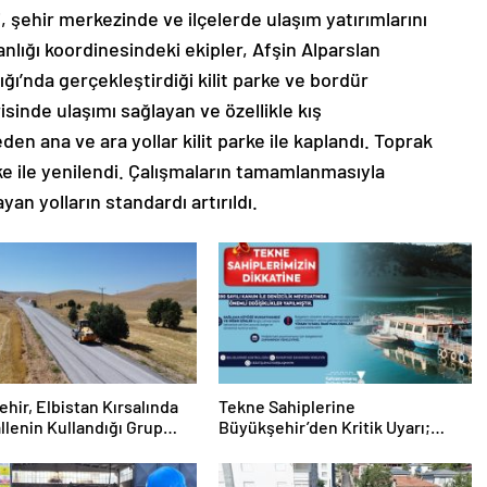
ehir merkezinde ve ilçelerde ulaşım yatırımlarını
nlığı koordinesindeki ekipler, Afşin Alparslan
ı’nda gerçekleştirdiği kilit parke ve bordür
sinde ulaşımı sağlayan ve özellikle kış
den ana ve ara yollar kilit parke ile kaplandı. Toprak
rke ile yenilendi. Çalışmaların tamamlanmasıyla
yan yolların standardı artırıldı.
hir, Elbistan Kırsalında
Tekne Sahiplerine
llenin Kullandığı Grup
Büyükşehir’den Kritik Uyarı;
eniliyor
Belgelerinizi Kontrol Edin!