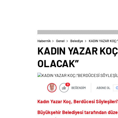
Habernik
Genel
Belediye
KADIN YAZAR KOÇ;
KADIN YAZAR KOÇ
OLACAK”
0
BEĞENDİM
ABONE OL
Kadın Yazar Koç,
Berdücesi Söyleşiler
Büyükşehir Belediyesi tarafından düz