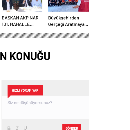
BAŞKAN AKPINAR
Büyükşehirden
101. MAHALLE
Gerçeği Aratmayan
TOPLANTISINDA
Yangın ve Kurtarma
BAĞLARBAŞI
Tatbikatı
MAHALLESİ
SAKİNLERİYLE
İN KONUĞU
BULUŞTU
HIZLI YORUM YAP
GÖNDER