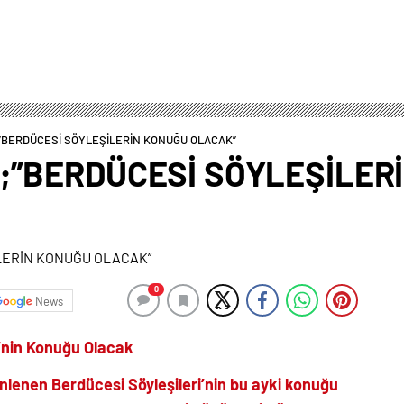
”BERDÜCESİ SÖYLEŞİLERİN KONUĞU OLACAK”
;”BERDÜCESİ SÖYLEŞİLER
0
News
i’nin Konuğu Olacak
enlenen Berdücesi
Söyleşileri’nin
bu ayki konuğu