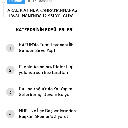
EKONOMİ
07 Ağustos 2026
ARALIK AYINDA KAHRAMANMARAŞ
HAVALİMANI’NDA 12.951 YOLCUYA
HİZMET VERİLDİ…
KATEGORİNİN POPÜLERLERİ
KAFUM’da Fuar Heyecanı İlk
1
Günden Zirve Yaptı
Filenin Aslanları, Efeler Ligi
2
yolunda son kez taraftarı
karşısına çıkıyor
Dulkadiroğlu’nda Yol Yapım
3
Seferberliği Devam Ediyor
MHP İl ve İlçe Başkanlarından
4
Başkan Akpınar’a Ziyaret