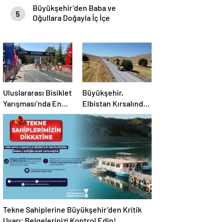
Büyükşehir’den Baba ve
5
Oğullara Doğayla İç İçe
Unutulmaz Kamp Deneyimi
Uluslararası Bisiklet
Büyükşehir,
Yarışması’nda En
Elbistan Kırsalında
Zorlu Etap
10 Mahallenin
Tamamlandı
Kullandığı Grup
YolunuYeniliyor
Tekne Sahiplerine Büyükşehir’den Kritik
Uyarı; Belgelerinizi Kontrol Edin!