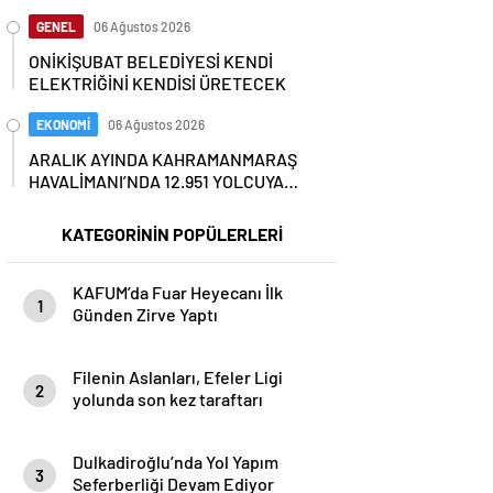
GENEL
06 Ağustos 2026
ONİKİŞUBAT BELEDİYESİ KENDİ
ELEKTRİĞİNİ KENDİSİ ÜRETECEK
EKONOMİ
06 Ağustos 2026
ARALIK AYINDA KAHRAMANMARAŞ
HAVALİMANI’NDA 12.951 YOLCUYA
HİZMET VERİLDİ…
KATEGORİNİN POPÜLERLERİ
KAFUM’da Fuar Heyecanı İlk
1
Günden Zirve Yaptı
Filenin Aslanları, Efeler Ligi
2
yolunda son kez taraftarı
karşısına çıkıyor
Dulkadiroğlu’nda Yol Yapım
3
Seferberliği Devam Ediyor