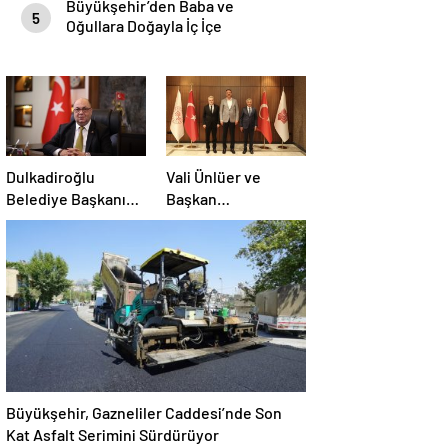
Büyükşehir’den Baba ve
5
Oğullara Doğayla İç İçe
Unutulmaz Kamp Deneyimi
Dulkadiroğlu
Vali Ünlüer ve
Belediye Başkanı
Başkan
Mehmet
Görgel’den Vakıflar
Akpınar’dan Dikkat
Genel Müdürlüğü’ne
Çeken Makale:
ziyaret
“Cesaretsizlik de
Bulaşıcıdır”
Büyükşehir, Gazneliler Caddesi’nde Son
Kat Asfalt Serimini Sürdürüyor