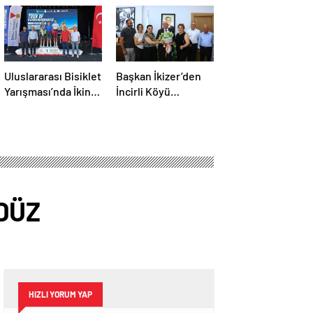
Uluslararası Bisiklet
Başkan İkizer’den
Yarışması’nda İkinci
İncirli Köyü
Etap Nefes Kesti
Buluşmasına Davet
DÜZ
HIZLI YORUM YAP