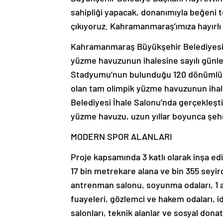
sahipliği yapacak, donanımıyla beğeni 
çıkıyoruz. Kahramanmaraş’ımıza hayırlı 
Kahramanmaraş Büyükşehir Belediyesi t
yüzme havuzunun ihalesine sayılı günle
Stadyumu’nun bulunduğu 120 dönümlük a
olan tam olimpik yüzme havuzunun ihale
Belediyesi İhale Salonu’nda gerçekleşti
yüzme havuzu, uzun yıllar boyunca şeh
MODERN SPOR ALANLARI
Proje kapsamında 3 katlı olarak inşa e
17 bin metrekare alana ve bin 355 seyirc
antrenman salonu, soyunma odaları, 1 a
fuayeleri, gözlemci ve hakem odaları, ida
salonları, teknik alanlar ve sosyal dona