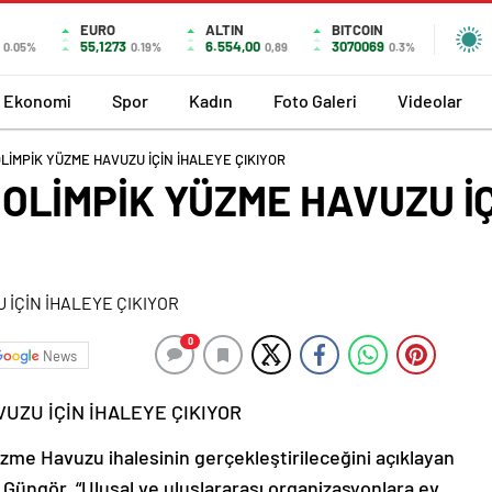
EURO
ALTIN
BITCOIN
55,1273
6.554,00
3070069
0.05%
0.19%
0,89
0.3%
Ekonomi
Spor
Kadın
Foto Galeri
Videolar
LİMPİK YÜZME HAVUZU İÇİN İHALEYE ÇIKIYOR
OLİMPİK YÜZME HAVUZU İÇ
0
News
UZU İÇİN İHALEYE ÇIKIYOR
me Havuzu ihalesinin gerçekleştirileceğini açıklayan
Güngör, “Ulusal ve uluslararası organizasyonlara ev