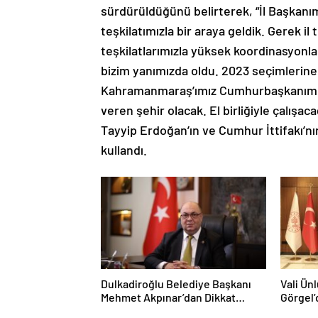
sürdürüldüğünü belirterek, “İl Başkanımı
teşkilatımızla bir araya geldik. Gerek il
teşkilatlarımızla yüksek koordinasyon
bizim yanımızda oldu. 2023 seçimlerine
Kahramanmaraş’ımız Cumhurbaşkanımız
veren şehir olacak. El birliğiyle çalı
Tayyip Erdoğan’ın ve Cumhur İttifakı’nı
kullandı.
Dulkadiroğlu Belediye Başkanı
Vali Ün
Mehmet Akpınar’dan Dikkat
Görgel’
Çeken Makale: “Cesaretsizlik de
Müdürlü