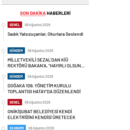
SON DAKİKA
HABERLERİ
GENEL
06 Ağustos 2026
Sadık Yalsızuçanlar, Okurlara Seslendi
GÜNDEM
06 Ağustos 2026
MİLLETVEKİLİ SEZAL’DAN KİÜ
REKTÖRÜ BAKAN’A, “HAYIRLI OLSUN”
ZİYARETİ
GÜNDEM
06 Ağustos 2026
DOĞAKA 109. YÖNETİM KURULU
TOPLANTISI HATAY’DA DÜZENLENDİ
GENEL
06 Ağustos 2026
ONİKİŞUBAT BELEDİYESİ KENDİ
ELEKTRİĞİNİ KENDİSİ ÜRETECEK
EKONOMİ
06 Ağustos 2026