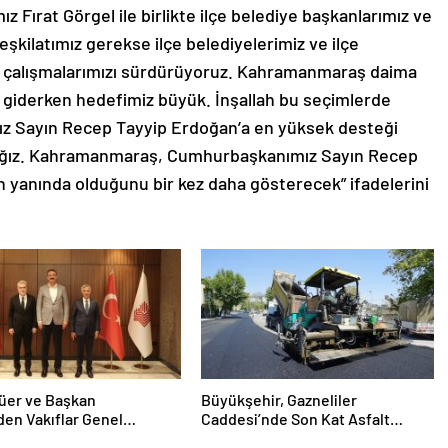
z Fırat Görgel ile birlikte ilçe belediye başkanlarımız ve
 teşkilatımız gerekse ilçe belediyelerimiz ve ilçe
la çalışmalarımızı sürdürüyoruz. Kahramanmaraş daima
 giderken hedefimiz büyük. İnşallah bu seçimlerde
 Sayın Recep Tayyip Erdoğan’a en yüksek desteği
şacağız. Kahramanmaraş, Cumhurbaşkanımız Sayın Recep
n yanında olduğunu bir kez daha gösterecek” ifadelerini
lüer ve Başkan
Büyükşehir, Gazneliler
den Vakıflar Genel
Caddesi’nde Son Kat Asfalt
ğü’ne ziyaret
Serimini Sürdürüyor