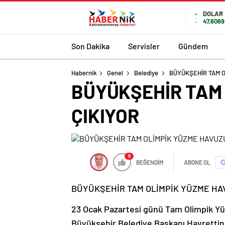
romabet
deneme
romabet
bonusu
DOLAR
47,6069
romabet
veren
siteler
Son Dakika
Servisler
Gündem
Habernik
Genel
Belediye
BÜYÜKŞEHİR TAM O
BÜYÜKŞEHİR TAM 
ÇIKIYOR
0
BEĞENDİM
ABONE OL
BÜYÜKŞEHİR TAM OLİMPİK YÜZME HAV
23 Ocak Pazartesi günü Tam Olimpik Yüz
Büyükşehir Belediye Başkanı Hayrettin 