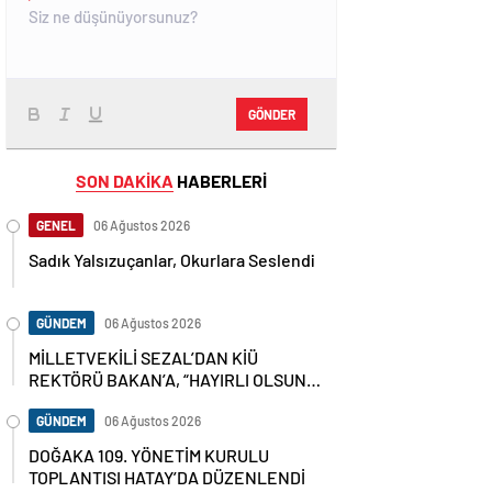
GÖNDER
SON DAKİKA
HABERLERİ
GENEL
06 Ağustos 2026
Sadık Yalsızuçanlar, Okurlara Seslendi
GÜNDEM
06 Ağustos 2026
MİLLETVEKİLİ SEZAL’DAN KİÜ
REKTÖRÜ BAKAN’A, “HAYIRLI OLSUN”
ZİYARETİ
GÜNDEM
06 Ağustos 2026
DOĞAKA 109. YÖNETİM KURULU
TOPLANTISI HATAY’DA DÜZENLENDİ