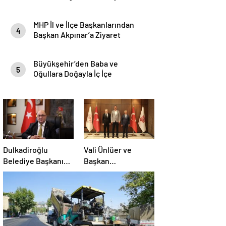
MHP İl ve İlçe Başkanlarından
4
Başkan Akpınar’a Ziyaret
Büyükşehir’den Baba ve
5
Oğullara Doğayla İç İçe
Unutulmaz Kamp Deneyimi
Dulkadiroğlu
Vali Ünlüer ve
Belediye Başkanı
Başkan
Mehmet
Görgel’den Vakıflar
Akpınar’dan Dikkat
Genel Müdürlüğü’ne
Çeken Makale:
ziyaret
“Cesaretsizlik de
Bulaşıcıdır”