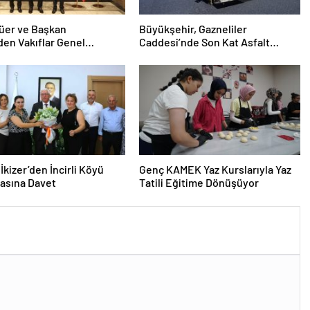
lüer ve Başkan
Büyükşehir, Gazneliler
den Vakıflar Genel
Caddesi’nde Son Kat Asfalt
ğü’ne ziyaret
Serimini Sürdürüyor
İkizer’den İncirli Köyü
Genç KAMEK Yaz Kurslarıyla Yaz
asına Davet
Tatili Eğitime Dönüşüyor