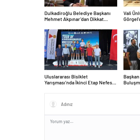
Dulkadiroğlu Belediye Başkanı
Vali Ün
Mehmet Akpınar’dan Dikkat
Görgel’
Çeken Makale: “Cesaretsizlik de
Müdürlü
Bulaşıcıdır”
Uluslararası Bisiklet
Başkan 
Yarışması’nda İkinci Etap Nefes
Buluşm
Kesti