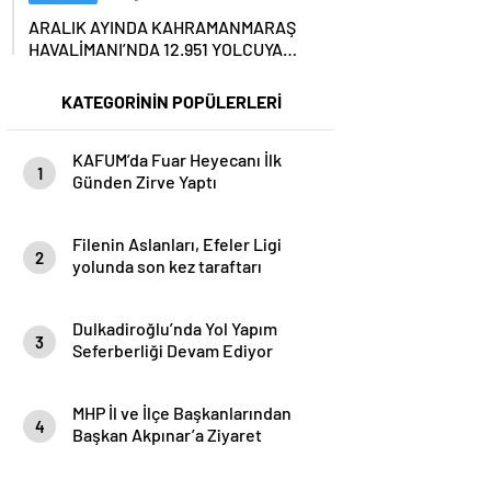
ARALIK AYINDA KAHRAMANMARAŞ
HAVALİMANI’NDA 12.951 YOLCUYA
HİZMET VERİLDİ…
KATEGORİNİN POPÜLERLERİ
KAFUM’da Fuar Heyecanı İlk
1
Günden Zirve Yaptı
Filenin Aslanları, Efeler Ligi
2
yolunda son kez taraftarı
karşısına çıkıyor
Dulkadiroğlu’nda Yol Yapım
3
Seferberliği Devam Ediyor
MHP İl ve İlçe Başkanlarından
4
Başkan Akpınar’a Ziyaret