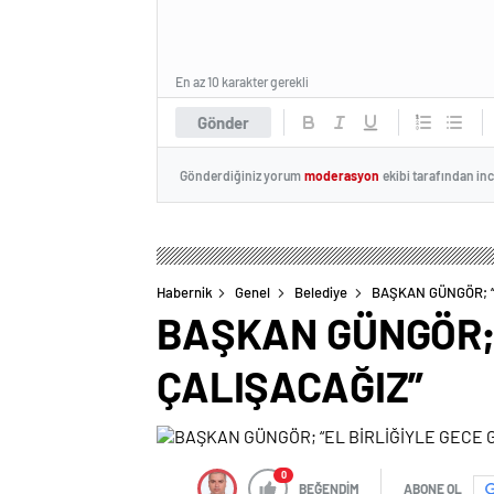
En az 10 karakter gerekli
Gönder
Gönderdiğiniz yorum
moderasyon
ekibi tarafından in
Habernik
Genel
Belediye
BAŞKAN GÜNGÖR; “
BAŞKAN GÜNGÖR; 
ÇALIŞACAĞIZ”
0
BEĞENDİM
ABONE OL