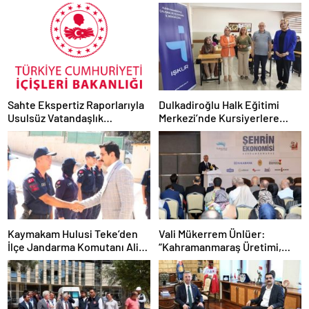
Sahte Ekspertiz Raporlarıyla
Dulkadiroğlu Halk Eğitimi
Usulsüz Vatandaşlık
Merkezi’nde Kursiyerlere
Şebekesine Operasyon: 72
İstihdam Odaklı Eğitim
Şüpheli Yakalandı
Kaymakam Hulusi Teke’den
Vali Mükerrem Ünlüer:
İlçe Jandarma Komutanı Ali
“Kahramanmaraş Üretimi,
Kaydu’ya Hayırlı Olsun
Yatırımı ve İhracatıyla
Ziyareti
Güçlenmeye Devam Ediyor”