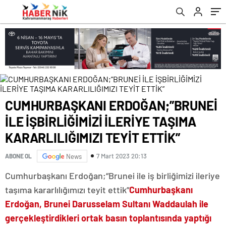
KARARLILIĞIMIZI TEYİT ETTİK”
romabet
deneme
romabet
bonusu
romabet
veren
siteler
CUMHURBAŞKANI ERDOĞAN;”BRUNEİ
İLE İŞBİRLİĞİMİZİ İLERİYE TAŞIMA
KARARLILIĞIMIZI TEYİT ETTİK”
7 Mart 2023 20:13
ABONE OL
News
Cumhurbaşkanı Erdoğan;“Brunei ile iş birliğimizi ileriye
taşıma kararlılığımızı teyit ettik”
Cumhurbaşkanı
Erdoğan, Brunei Darusselam Sultanı Waddaulah ile
gerçekleştirdikleri ortak basın toplantısında yaptığı