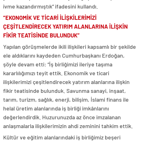
ivme kazandırmıştık” ifadesini kullandı.
“EKONOMİK VE TİCARİ İLİŞKİLERİMİZİ
ÇEŞİTLENDİRECEK YATIRIM ALANLARINA İLİŞKİN
FİKİR TEATİSİNDE BULUNDUK”
Yapılan görüşmelerde ikili ilişkileri kapsamlı bir şekilde
ele aldıklarını kaydeden Cumhurbaşkanı Erdoğan,
şöyle devam etti: “İş birliğimizi ileriye taşıma
kararlılığımızı teyit ettik. Ekonomik ve ticari
ilişkilerimizi çeşitlendirecek yatırım alanlarına ilişkin
fikir teatisinde bulunduk. Savunma sanayi, inşaat,
tarım, turizm, sağlık, enerji, bilişim, İslami finans ile
helal üretim alanlarında iş birliği imkânlarını
değerlendirdik. Huzurunuzda az önce imzalanan
anlaşmalarla ilişkilerimizin ahdi zeminini tahkim ettik.
Kültür ve eğitim alanlarındaki iş birliğimiz beşeri