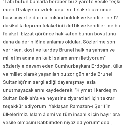
“Tabi bütün bunlarla beraber bu ziyarete vesile teşkil
eden 11 vilayetimizdeki deprem felaketi üzerinde
hassasiyetle durma imkânı bulduk ve kendilerine 12
dakikalık deprem felaketini izlettik ve kendileri de bu
felaketi bizzat görünce hakikaten bunun boyutunu
daha da derinliğine anlamış oldular. Sözlerime son
verirken, dost ve kardeş Brunei halkına şahsım ve
milletim adına en kalbi selamlarımı iletiyorum”
sözleriyle devam eden Cumhurbaşkanı Erdoğan, ülke
ve millet olarak yaşanılan bu zor günlerde Brunei
Sultanlığı’nın sergilediği dayanışmayı asla
unutmayacaklarını kaydederek, “Kıymetli kardeşim
Sultan Bolkiah’a ve heyetine ziyaretleri için tekrar
teşekkür ediyorum. Yaklaşan Ramazan-ı Şerif’in
ülkelerimiz, İslam âlemi ve tüm insanlık için hayırlara
vesile olmasını Rabbimden niyaz ediyorum” dedi.