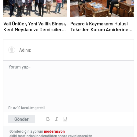
Vali Ünlüer, Yeni Valilik Binası,
Pazarcık Kaymakamı Hulusi
Kent Meydanı ve Demirciler
Teke’den Kurum Amirlerine
Çarşısı’nda İncelemelerde
Nezaket Ziyareti
Bulundu
En az 10 karakter gerekli
Gönder
Gönderdiğiniz yorum
moderasyon
ekibi tarafından incelendikten sonra yayınlanacaktır.