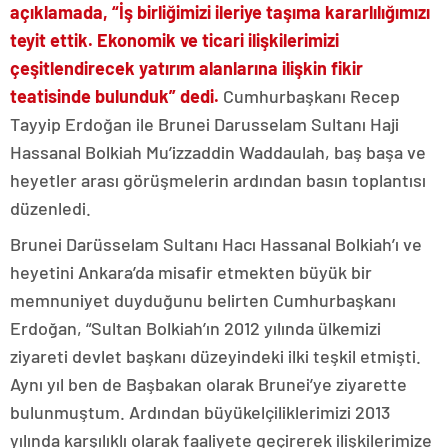
açıklamada, “İş birliğimizi ileriye taşıma kararlılığımızı
teyit ettik. Ekonomik ve ticari ilişkilerimizi
çeşitlendirecek yatırım alanlarına ilişkin fikir
teatisinde bulunduk” dedi.
Cumhurbaşkanı Recep
Tayyip Erdoğan ile Brunei Darusselam Sultanı Haji
Hassanal Bolkiah Mu’izzaddin Waddaulah, baş başa ve
heyetler arası görüşmelerin ardından basın toplantısı
düzenledi.
Brunei Darüsselam Sultanı Hacı Hassanal Bolkiah’ı ve
heyetini Ankara’da misafir etmekten büyük bir
memnuniyet duyduğunu belirten Cumhurbaşkanı
Erdoğan, “Sultan Bolkiah’ın 2012 yılında ülkemizi
ziyareti devlet başkanı düzeyindeki ilki teşkil etmişti.
Aynı yıl ben de Başbakan olarak Brunei’ye ziyarette
bulunmuştum. Ardından büyükelçiliklerimizi 2013
yılında karşılıklı olarak faaliyete geçirerek ilişkilerimize