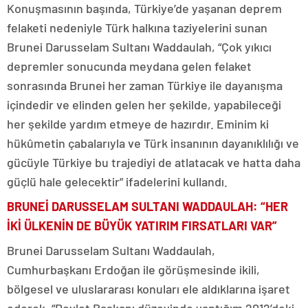
Konuşmasının başında, Türkiye’de yaşanan deprem
felaketi nedeniyle Türk halkına taziyelerini sunan
Brunei Darusselam Sultanı Waddaulah, “Çok yıkıcı
depremler sonucunda meydana gelen felaket
sonrasında Brunei her zaman Türkiye ile dayanışma
içindedir ve elinden gelen her şekilde, yapabileceği
her şekilde yardım etmeye de hazırdır. Eminim ki
hükûmetin çabalarıyla ve Türk insanının dayanıklılığı ve
gücüyle Türkiye bu trajediyi de atlatacak ve hatta daha
güçlü hale gelecektir” ifadelerini kullandı.
BRUNEİ DARUSSELAM SULTANI WADDAULAH: “HER
İKİ ÜLKENİN DE BÜYÜK YATIRIM FIRSATLARI VAR”
Brunei Darusselam Sultanı Waddaulah,
Cumhurbaşkanı Erdoğan ile görüşmesinde ikili,
bölgesel ve uluslararası konuları ele aldıklarına işaret
ederek, “Devlet Başkanı düzeyinde yaptığım 2012’deki