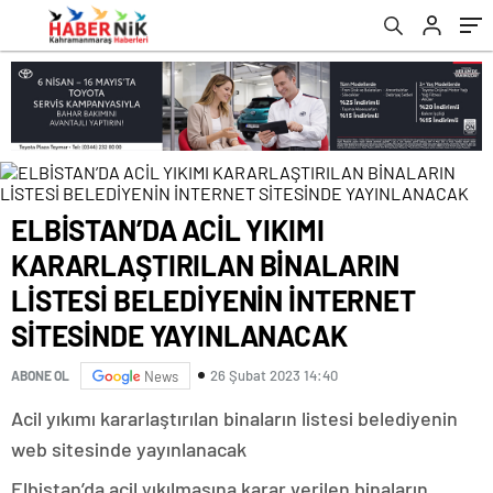
BELEDİYENİN İNTERNET SİTESİNDE
BÖLGEMİZDE İNCELEMELERDE BULUNDUK”
romabet
deneme
romabet
bonusu
YAYINLANACAK
romabet
veren
siteler
ELBİSTAN’DA ACİL YIKIMI
KARARLAŞTIRILAN BİNALARIN
LİSTESİ BELEDİYENİN İNTERNET
SİTESİNDE YAYINLANACAK
26 Şubat 2023 14:40
ABONE OL
News
Acil yıkımı kararlaştırılan binaların listesi belediyenin
web sitesinde yayınlanacak
Elbistan’da acil yıkılmasına karar verilen binaların