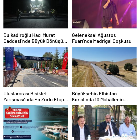
Dulkadiroğlu Hacı Murat
Geleneksel Ağustos
Caddesi’nde Büyük Dönüşüm
Fuarı’nda Madrigal Coşkusu
Başladı
Uluslararası Bisiklet
Büyükşehir, Elbistan
Yarışması’nda En Zorlu Etap
Kırsalında 10 Mahallenin
Tamamlandı
Kullandığı Grup
YolunuYeniliyor