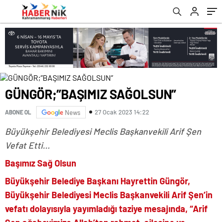
VEFAT ETTİ
romabet
deneme
romabet
bonusu
romabet
veren
siteler
GÜNGÖR;”BAŞIMIZ SAĞOLSUN”
27 Ocak 2023 14:22
ABONE OL
News
Büyükşehir Belediyesi Meclis Başkanv
ekili Arif Şen
Vefat Etti…
Başımız Sağ
O
lsun
Büyükşehir Belediye Başkanı Hayrettin Güngör,
Büyükşehir Belediyesi
Meclis
Başkanvekili Arif Şen’in
vefatı dolayısıyla yayımladığı taziye mesajında, “
Arif