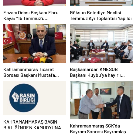
Eczacı Odası Başkanı Ebru
Göksun Belediye Meclisi
Kaya: “15 Temmuz’u
Temmuz Ayı Toplantısı Yapıldı
Unutmamalı, Milli İradeye
Sahip Çıkmalıyız”
Kahramanmaraş Ticaret
Başkanlardan KMESOB
Borsası Başkanı Mustafa
Başkanı Kuybu’ya hayırlı
Narlı;“Aile kurumunun temel
olsun ziyareti
direği olan babalarımız, sevgi
ve fedakârlığın en güçlü
temsilcileridir”
KAHRAMANMARAŞ BASIN
Kahramanmaraş SGK’da
BİRLİĞİ’NDEN KAMUOYUNA
Bayram Sonrası Bayramlaşma
DUYURU