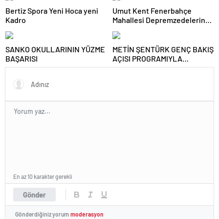
Bertiz Spora Yeni Hoca yeni
Umut Kent Fenerbahçe
Kadro
Mahallesi Depremzedelerin
Hizmetine Sunuldu
SANKO OKULLARININ YÜZME
METİN ŞENTÜRK GENÇ BAKIŞ
BAŞARISI
AÇISI PROGRAMIYLA
GENÇLERLE BİR ARAYA
GELDİ
En az 10 karakter gerekli
Gönder
Gönderdiğiniz yorum
moderasyon