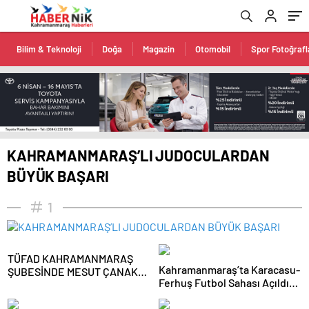
romabet
deneme
romabet
bonusu
romabet
veren
siteler
Bilim & Teknoloji
Doğa
Magazin
Otomobil
Spor Fotoğrafl
KAHRAMANMARAŞ’LI JUDOCULARDAN
BÜYÜK BAŞARI
1
TÜFAD KAHRAMANMARAŞ
Kahramanmaraş’ta Karacasu-
ŞUBESİNDE MESUT ÇANAK
Ferhuş Futbol Sahası Açıldı:
TEKRAR BAŞKAN SEÇİLDİ
Kaymakam Çelikkaya Töreni
Yönetti