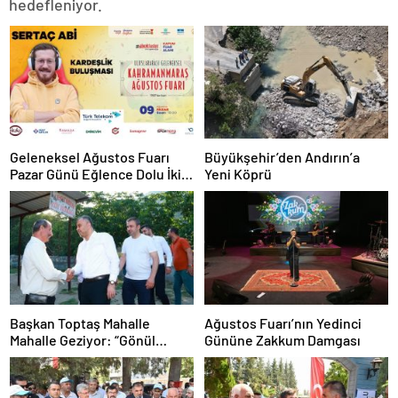
hedefleniyor.
Geleneksel Ağustos Fuarı
Büyükşehir’den Andırın’a
Pazar Günü Eğlence Dolu İki
Yeni Köprü
Programla Devam Edecek
Başkan Toptaş Mahalle
Ağustos Fuarı’nın Yedinci
Mahalle Geziyor: “Gönül
Gününe Zakkum Damgası
Gönüle Olmaya Devam
Ediyoruz”