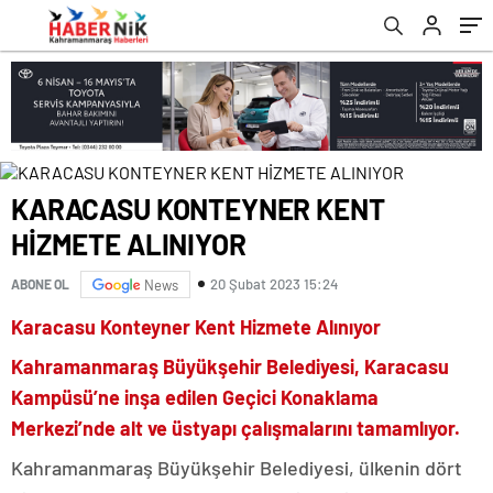
romabet
deneme
romabet
bonusu
romabet
veren
siteler
KARACASU KONTEYNER KENT
HİZMETE ALINIYOR
20 Şubat 2023 15:24
ABONE OL
News
Karacasu Konteyner Kent Hizmete Alınıyor
Kahramanmaraş Büyükşehir Belediyesi, Karacasu
Kampüsü’ne inşa edilen
Geçici Konaklama
Merkezi
’nde alt ve üstyapı çalışmalarını tamamlıyor.
Kahramanmaraş Büyükşehir Belediyesi, ülkenin dört