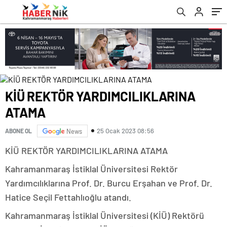
ANNE VE ANNE ADAYLARINI
romabet
deneme
romabet
bonusu
BİLGİLENDİRİYOR
romabet
veren
siteler
KİÜ REKTÖR YARDIMCILIKLARINA
ATAMA
25 Ocak 2023 08:56
ABONE OL
News
KİÜ REKTÖR YARDIMCILIKLARINA ATAMA
Kahramanmaraş İstiklal Üniversitesi Rektör
Yardımcılıklarına Prof. Dr. Burcu Erşahan ve Prof. Dr.
Hatice Seçil Fettahlıoğlu atandı.
Kahramanmaraş İstiklal Üniversitesi (KİÜ) Rektörü