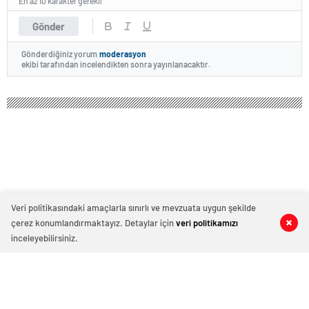
En az 10 karakter gerekli
Gönder
Gönderdiğiniz yorum
moderasyon
ekibi tarafından incelendikten sonra yayınlanacaktır.
Veri politikasındaki amaçlarla sınırlı ve mevzuata uygun şekilde
çerez konumlandırmaktayız. Detaylar için
veri politikamızı
0
0
0
0
inceleyebilirsiniz.
SANKO ÜNİVERSİTESİ HASTANESİ VE
İL SAĞLIK MÜDÜRLÜĞÜ PROJE
KAPSAMINDA ANNE VE ANNE