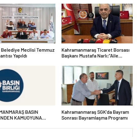
 Belediye Meclisi Temmuz
Kahramanmaraş Ticaret Borsası
antısı Yapıldı
Başkanı Mustafa Narlı;“Aile
kurumunun temel direği olan
babalarımız, sevgi ve fedakârlığın
en güçlü temsilcileridir”
MANMARAŞ BASIN
Kahramanmaraş SGK’da Bayram
İ’NDEN KAMUOYUNA
Sonrası Bayramlaşma Programı
U