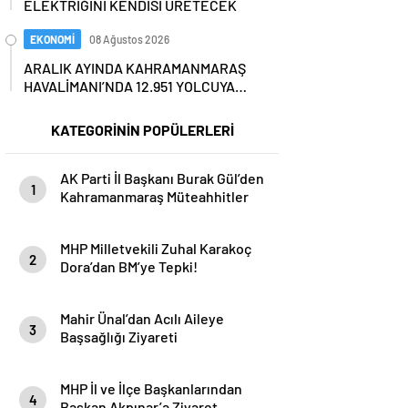
ELEKTRİĞİNİ KENDİSİ ÜRETECEK
EKONOMİ
08 Ağustos 2026
ARALIK AYINDA KAHRAMANMARAŞ
HAVALİMANI’NDA 12.951 YOLCUYA
HİZMET VERİLDİ…
KATEGORİNİN POPÜLERLERİ
AK Parti İl Başkanı Burak Gül’den
1
Kahramanmaraş Müteahhitler
Birliği’ne Ziyaret
MHP Milletvekili Zuhal Karakoç
2
Dora’dan BM’ye Tepki!
Mahir Ünal’dan Acılı Aileye
3
Başsağlığı Ziyareti
MHP İl ve İlçe Başkanlarından
4
Başkan Akpınar’a Ziyaret