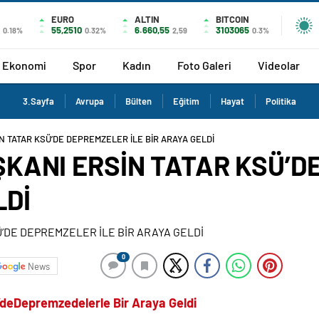
EURO
ALTIN
BITCOIN
55,2510
6.660,55
3103065
0.18%
0.32%
2,59
0.3%
Ekonomi
Spor
Kadın
Foto Galeri
Videolar
3.Sayfa
Avrupa
Bülten
Eğitim
Hayat
Politika
 TATAR KSÜ’DE DEPREMZELER İLE BİR ARAYA GELDİ
KANI ERSİN TATAR KSÜ’D
LDİ
0
News
’de
Depremzedelerle Bir Araya Geldi