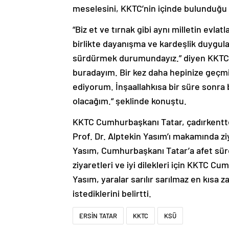
meselesini, KKTC’nin içinde bulunduğu 
“Biz et ve tırnak gibi aynı milletin evla
birlikte dayanışma ve kardeşlik duygula
sürdürmek durumundayız.” diyen KKTC 
buradayım. Bir kez daha hepinize geçmi
ediyorum. İnşaallahkısa bir süre sonra b
olacağım.“ şeklinde konuştu.
KKTC Cumhurbaşkanı Tatar, çadırkentte
Prof. Dr. Alptekin Yasım’ı makamında ziy
Yasım, Cumhurbaşkanı Tatar’a afet süreci
ziyaretleri ve iyi dilekleri için KKTC C
Yasım, yaralar sarılır sarılmaz en kısa
istediklerini belirtti.
ERSİN TATAR
KKTC
KSÜ