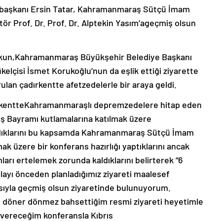
rbaşkanı Ersin Tatar, Kahramanmaraş Sütçü İmam
ör Prof. Dr. Prof. Dr. Alptekin Yasım’ageçmiş olsun
kun,Kahramanmaraş Büyükşehir Belediye Başkanı
elçisi İsmet Korukoğlu’nun da eşlik ettiği ziyarette
lan çadırkentte afetzedelerle bir araya geldi.
ırkentteKahramanmaraşlı depremzedelere hitap eden
ş Bayramı kutlamalarına katılmak üzere
adıklarını bu kapsamda Kahramanmaraş Sütçü İmam
ak üzere bir konferans hazırlığı yaptıklarını ancak
rı ertelemek zorunda kaldıklarını belirterek “6
yı önceden planladığımız ziyareti maalesef
sıyla geçmiş olsun ziyaretinde bulunuyorum.
 döner dönmez bahsettiğim resmi ziyareti heyetimle
 vereceğim konferansla Kıbrıs