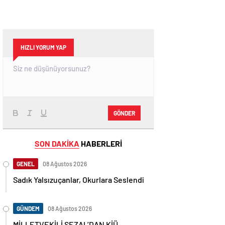
HIZLI YORUM YAP
GÖNDER
SON DAKİKA
HABERLERİ
GENEL
08 Ağustos 2026
Sadık Yalsızuçanlar, Okurlara Seslendi
GÜNDEM
08 Ağustos 2026
MİLLETVEKİLİ SEZAL’DAN KİÜ