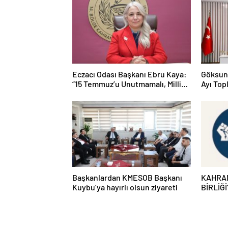
Eczacı Odası Başkanı Ebru Kaya:
Göksun
“15 Temmuz’u Unutmamalı, Milli
Ayı Topl
İradeye Sahip Çıkmalıyız”
Başkanlardan KMESOB Başkanı
KAHRA
Kuybu’ya hayırlı olsun ziyareti
BİRLİĞ
DUYUR