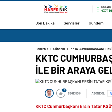
romabet
deneme
romabet
bonusu
DOLAR
47,7436
romabet
veren
siteler
Son Dakika
Servisler
Gündem
Habernik
Gündem
KKTC CUMHURBAŞKANI ERSİN
KKTC CUMHURBAŞ
İLE BİR ARAYA GE
0
BEĞENDİM
ABONE OL
KKTC
Cumhurbaşkanı Ersin Tatar
KSÜ