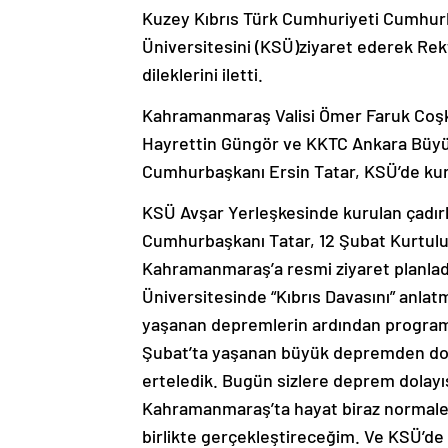
Kuzey Kıbrıs Türk Cumhuriyeti Cumhu
Üniversitesini (KSÜ)ziyaret ederek Rekt
dileklerini iletti.
Kahramanmaraş Valisi Ömer Faruk Coş
Hayrettin Güng
ör ve KKTC Ankara Büyük
Cumhurbaşkanı Ersin Tatar, KSÜ’de kuru
KSÜ Avşar Yerleşkesinde kurulan çad
Cumhurbaşkanı Tatar, 12 Şubat Kurtulu
Kahramanmaraş’a resmi ziyaret planl
Üniversitesinde “Kıbrıs Davasını” anlatm
yaşanan depremlerin ardından programla
Şubat’ta yaşanan büyük depremden dola
erteledik. Bugün sizlere deprem dolayı
Kahramanmaraş’ta hayat biraz normale
birlikte gerçekleştireceğim. Ve KSÜ’de