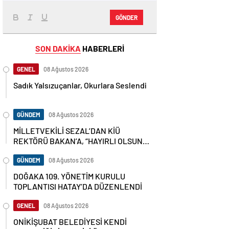
GÖNDER
SON DAKİKA
HABERLERİ
GENEL
08 Ağustos 2026
Sadık Yalsızuçanlar, Okurlara Seslendi
GÜNDEM
08 Ağustos 2026
MİLLETVEKİLİ SEZAL’DAN KİÜ
REKTÖRÜ BAKAN’A, “HAYIRLI OLSUN”
ZİYARETİ
GÜNDEM
08 Ağustos 2026
DOĞAKA 109. YÖNETİM KURULU
TOPLANTISI HATAY’DA DÜZENLENDİ
GENEL
08 Ağustos 2026
ONİKİŞUBAT BELEDİYESİ KENDİ