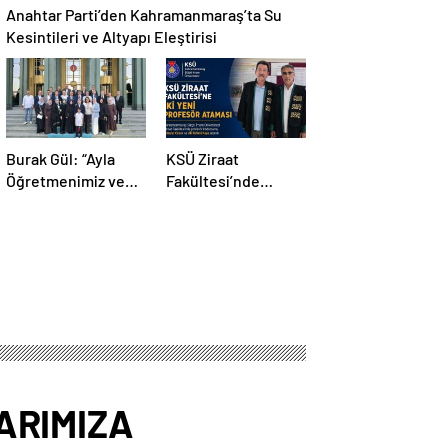
Anahtar Parti’den Kahramanmaraş’ta Su
Kesintileri ve Altyapı Eleştirisi
Burak Gül: “Ayla
KSÜ Ziraat
Öğretmenimiz ve
Fakültesi’nde
Evlatlarımızın
Profesör Kadrosuna
Emanetlerine Sahip
İki Yeni Atama
Çıkacağız”
ARIMIZA