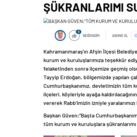
ŞÜKRANLARIMI S
0
BEĞENDİM
ABONE OL
Kahramanmaraş’ın Afşin İlçesi Belediy
kurum ve kuruluşlarımıza teşekkür ed
felaketinden sonra ilçemize geçmiş o
Tayyip Erdoğan, bölgemizde yapılan çalı
Cumhurbaşkanımız, devletimizin tüm ku
ilçeleri, köyleriyle ayağa kaldırılacağını
vererek Rabb’imizin izniyle yaralarımızı 
Başkan Güven;”Başta Cumhurbaşkanımı
tüm kurum ve kuruluşlara şükranlarımı