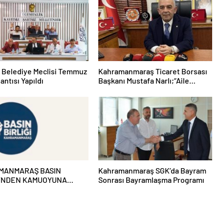
 Belediye Meclisi Temmuz
Kahramanmaraş Ticaret Borsası
antısı Yapıldı
Başkanı Mustafa Narlı;“Aile
kurumunun temel direği olan
babalarımız, sevgi ve fedakârlığın
en güçlü temsilcileridir”
MANMARAŞ BASIN
Kahramanmaraş SGK’da Bayram
İ’NDEN KAMUOYUNA
Sonrası Bayramlaşma Programı
U