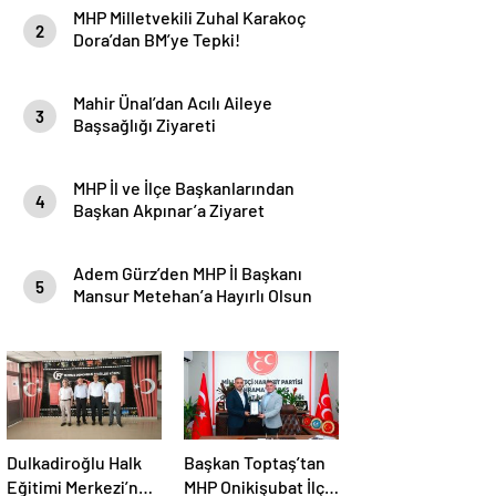
MHP Milletvekili Zuhal Karakoç
2
Dora’dan BM’ye Tepki!
Mahir Ünal’dan Acılı Aileye
3
Başsağlığı Ziyareti
MHP İl ve İlçe Başkanlarından
4
Başkan Akpınar’a Ziyaret
Adem Gürz’den MHP İl Başkanı
5
Mansur Metehan’a Hayırlı Olsun
Ziyareti
Dulkadiroğlu Halk
Başkan Toptaş’tan
Eğitimi Merkezi’ne
MHP Onikişubat İlçe