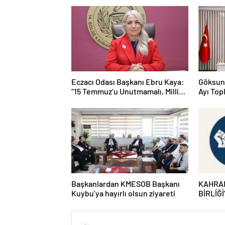
Eczacı Odası Başkanı Ebru Kaya:
Göksun
“15 Temmuz’u Unutmamalı, Milli
Ayı Topl
İradeye Sahip Çıkmalıyız”
Başkanlardan KMESOB Başkanı
KAHRA
Kuybu’ya hayırlı olsun ziyareti
BİRLİĞ
DUYUR