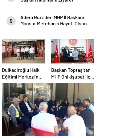
Adem Gürz’den MHP İl Başkanı
5
Mansur Metehan’a Hayırlı Olsun
Ziyareti
Dulkadiroğlu Halk
Başkan Toptaş’tan
Eğitimi Merkezi’ne
MHP Onikişubat İlçe
Anlamlı Ziyaret
Teşkilatına Hayırlı
Olsun Ziyareti