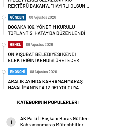
REKTÖRÜ BAKAN’A, “HAYIRLI OLSUN”
ZİYARETİ
GÜNDEM
08 Ağustos 2026
DOĞAKA 109. YÖNETİM KURULU
TOPLANTISI HATAY’DA DÜZENLENDİ
GENEL
08 Ağustos 2026
ONİKİŞUBAT BELEDİYESİ KENDİ
ELEKTRİĞİNİ KENDİSİ ÜRETECEK
EKONOMİ
08 Ağustos 2026
ARALIK AYINDA KAHRAMANMARAŞ
HAVALİMANI’NDA 12.951 YOLCUYA
HİZMET VERİLDİ…
KATEGORİNİN POPÜLERLERİ
AK Parti İl Başkanı Burak Gül’den
1
Kahramanmaraş Müteahhitler
Birliği’ne Ziyaret