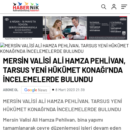
İNCELEMELERDE BULUNDU
romabet
deneme
romabet
bonusu
romabet
veren
siteler
MERSİN VALİSİ ALİ HAMZA PEHLİVAN,
TARSUS YENİ HÜKÜMET KONAĞI’NDA
İNCELEMELERDE BULUNDU
8 Mart 2023 21:39
ABONE OL
News
MERSİN VALİSİ ALİ HAMZA PEHLİVAN, TARSUS YENİ
HÜKÜMET KONAĞI’NDA İNCELEMELERDE BULUNDU
Mersin Valisi Ali Hamza Pehlivan, bina yapımı
tamamlanarak çevre düzenlemesi işleri devam eden