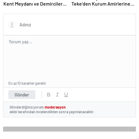
Kent Meydanı ve Demirciler
Teke’den Kurum Amirlerine
Çarşısı’nda İncelemelerde
Nezaket Ziyareti
Bulundu
En az 10 karakter gerekli
Gönder
Gönderdiğiniz yorum
moderasyon
ekibi tarafından incelendikten sonra yayınlanacaktır.