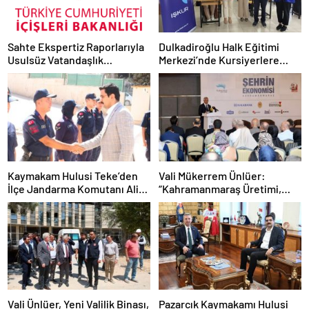
Sahte Ekspertiz Raporlarıyla
Dulkadiroğlu Halk Eğitimi
Usulsüz Vatandaşlık
Merkezi’nde Kursiyerlere
Şebekesine Operasyon: 72
İstihdam Odaklı Eğitim
Şüpheli Yakalandı
Kaymakam Hulusi Teke’den
Vali Mükerrem Ünlüer:
İlçe Jandarma Komutanı Ali
“Kahramanmaraş Üretimi,
Kaydu’ya Hayırlı Olsun
Yatırımı ve İhracatıyla
Ziyareti
Güçlenmeye Devam Ediyor”
Vali Ünlüer, Yeni Valilik Binası,
Pazarcık Kaymakamı Hulusi