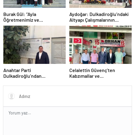
Burak Gül: “Ayla
Aydoğar: Dulkadiroğlu’ndaki
Öğretmenimiz ve
Altyapı Çalışmalarının
Evlatlarımızın Emanetlerine
Muhatabı Dulkadiroğlu
Sahip Çıkacağız”
Belediyemiz Değil
Anahtar Parti
Celalettin Güvenç’ten
Dulkadiroğlu’ndan
Kabzımallar ve
Kahramanmaraş’ın Tarihi ve
Komisyoncular Odası’na
Kültürel Mirasına İlişkin 5
Ziyaret
Kritik Soru