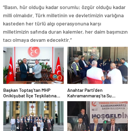
“Basın, hür olduğu kadar sorumlu; özgür olduğu kadar
milli olmalıdır. Türk milletinin ve devletimizin varlığına
kasteden her türlü algı operasyonuna karşı
milletimizin safında duran kalemler, her daim başımızın
tacı olmaya devam edecektir.”
Başkan Toptaş’tan MHP
Anahtar Parti’den
Onikişubat İlçe Teşkilatına
Kahramanmaraş’ta Su
Hayırlı Olsun Ziyareti
Kesintileri ve Altyapı
Eleştirisi