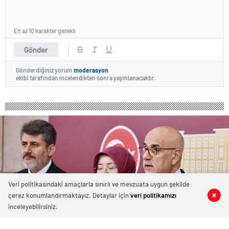
En az 10 karakter gerekli
Gönder
Gönderdiğiniz yorum
moderasyon
ekibi tarafından incelendikten sonra yayınlanacaktır.
Veri politikasındaki amaçlarla sınırlı ve mevzuata uygun şekilde
çerez konumlandırmaktayız. Detaylar için
veri politikamızı
0
0
0
0
inceleyebilirsiniz.