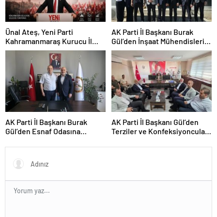
Ünal Ateş, Yeni Parti
AK Parti İl Başkanı Burak
Kahramanmaraş Kurucu İl
Gül’den İnşaat Mühendisleri
Başkanı Olarak Atandı
Odası’na Ziyaret
AK Parti İl Başkanı Burak
AK Parti İl Başkanı Gül’den
Gül’den Esnaf Odasına
Terziler ve Konfeksiyoncular
Ziyaret
Odası’na Ziyaret