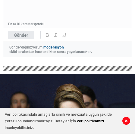
En az 10 karakter gerekli
Gönder
Gönderdiğiniz yorum
moderasyon
ekibi tarafından incelendikten sonra yayınlanacaktır.
Veri politikasındaki amaçlarla sınırlı ve mevzuata uygun şekilde
çerez konumlandırmaktayız. Detaylar için
veri politikamızı
0
0
0
0
inceleyebilirsiniz.