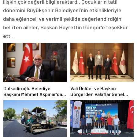
ilişkin
çok değerli bilgileraktardı. Çocukların tatil
dönemini Büyükşehir Belediyesi’nin etkinlikleriyle
daha eğlenceli ve verimli şekilde değerlendirdiğini
belirten aileler, Başkan Hayrettin Güngör’e teşekkür
etti.
Dulkadiroğlu Belediye
Vali Ünlüer ve Başkan
Başkanı Mehmet Akpınar’dan
Görgel’den Vakıflar Genel
Dikkat Çeken Makale:
Müdürlüğü’ne ziyaret
“Cesaretsizlik de Bulaşıcıdır”