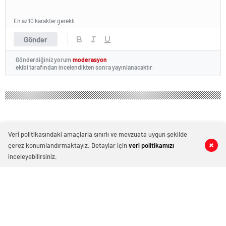
En az 10 karakter gerekli
Gönder
Gönderdiğiniz yorum
moderasyon
ekibi tarafından incelendikten sonra yayınlanacaktır.
Veri politikasındaki amaçlarla sınırlı ve mevzuata uygun şekilde
çerez konumlandırmaktayız. Detaylar için
veri politikamızı
0
0
0
0
inceleyebilirsiniz.