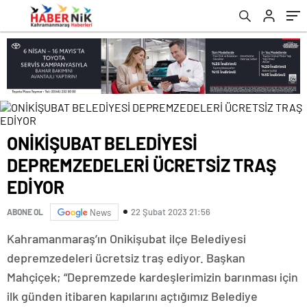
romabet
deneme
romabet
bonusu
romabet
veren
siteler
ONİKİŞUBAT BELEDİYESİ
DEPREMZEDELERİ ÜCRETSİZ TRAŞ
EDİYOR
22 Şubat 2023 21:56
ABONE OL
News
Kahramanmaraş’ın Onikişubat ilçe Belediyesi
depremzedeleri ücretsiz traş ediyor. Başkan
Mahçiçek; “Depremzede kardeşlerimizin barınması için
ilk günden itibaren kapılarını açtığımız Belediye