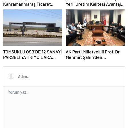
Kahramanmaraş Ticaret
Yerli Üretim Kalitesi Avantajlı
Borsası’na Ziyaret
Fiyatlarla Vatandaşla Buluştu
TOMSUKLU OSB’DE 12 SANAYİ
AK Parti Milletvekili Prof. Dr.
PARSELİ YATIRIMCILARA
Mehmet Şahin’den
TAHSİS EDİLECEK
Kahramanmaraş Ticaret
Borsası’na Ziyaret