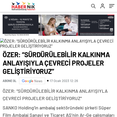
GELİŞTİRİYORUZ”
romabet
deneme
romabet
bonusu
romabet
veren
siteler
ÖZER: “SÜRDÜRÜLEBİLİR KALKINMA
ANLAYIŞIYLA ÇEVRECİ PROJELER
GELİŞTİRİYORUZ”
17 Ocak 2023 12:26
ABONE OL
News
ÖZER: “SÜRDÜRÜLEBİLİR KALKINMA ANLAYIŞIYLA
ÇEVRECİ PROJELER GELİŞTİRİYORUZ”
SANKO Holding’in ambalaj sektöründeki şirketi Süper
Film Ambalaj Sanayi ve Ticaret AŞ’nin Ar-Ge çalışmaları