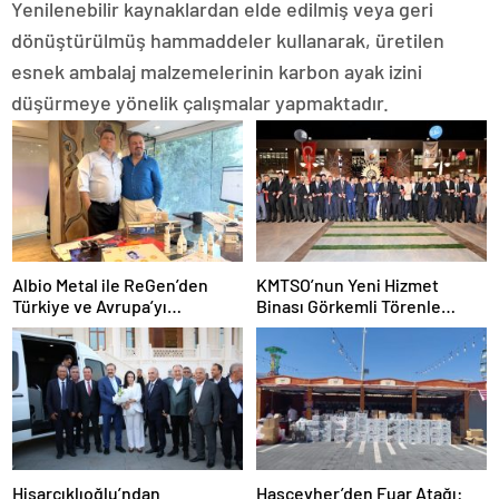
Yenilenebilir kaynaklardan elde edilmiş veya geri
dönüştürülmüş hammaddeler kullanarak, üretilen
esnek ambalaj malzemelerinin karbon ayak izini
düşürmeye yönelik çalışmalar yapmaktadır.
Albio Metal ile ReGen’den
KMTSO’nun Yeni Hizmet
Türkiye ve Avrupa’yı
Binası Görkemli Törenle
Buluşturacak İş Birliği
Açıldı
Hamlesi
Hisarcıklıoğlu’ndan
Hascevher’den Fuar Atağı: