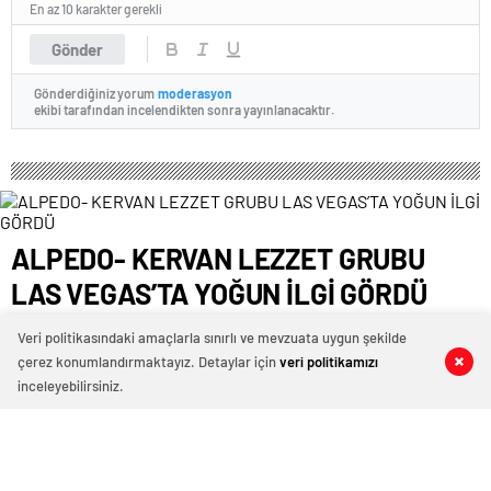
En az 10 karakter gerekli
Gönder
Gönderdiğiniz yorum
moderasyon
ekibi tarafından incelendikten sonra yayınlanacaktır.
ALPEDO- KERVAN LEZZET GRUBU
LAS VEGAS’TA YOĞUN İLGİ GÖRDÜ
17 Ocak 2023 05:49
ABONE OL
News
Veri politikasındaki amaçlarla sınırlı ve mevzuata uygun şekilde
çerez konumlandırmaktayız. Detaylar için
veri politikamızı
0
0
0
0
Alpedo – Kervan lezzet grubu Las Vegas’ta yoğun ilgi
inceleyebilirsiniz.
gördü! Alpedo Batı Amerika Birleşik Devletleri’ndeki en
büyük fuarına katıldı!
Türkiye’nin ve Kahramanmaraş’ın yükselen değeri olan