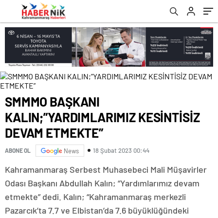
HEMLERİLERİMİZİN YANINDAYIZ”
romabet
deneme
romabet
bonusu
romabet
veren
siteler
SMMMO BAŞKANI
KALIN;”YARDIMLARIMIZ KESİNTİSİZ
DEVAM ETMEKTE”
18 Şubat 2023 00:44
ABONE OL
News
Kahramanmaraş Serbest Muhasebeci Mali Müşavirler
Odası Başkanı Abdullah Kalın; “Yardımlarımız devam
etmekte” dedi. Kalın; “Kahramanmaraş merkezli
Pazarcık’ta 7.7 ve Elbistan’da 7.6 büyüklüğündeki