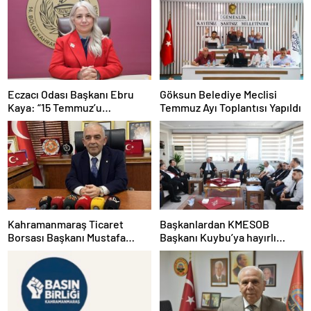
Eczacı Odası Başkanı Ebru
Göksun Belediye Meclisi
Kaya: “15 Temmuz’u
Temmuz Ayı Toplantısı Yapıldı
Unutmamalı, Milli İradeye
Sahip Çıkmalıyız”
Kahramanmaraş Ticaret
Başkanlardan KMESOB
Borsası Başkanı Mustafa
Başkanı Kuybu’ya hayırlı
Narlı;“Aile kurumunun temel
olsun ziyareti
direği olan babalarımız, sevgi
ve fedakârlığın en güçlü
temsilcileridir”