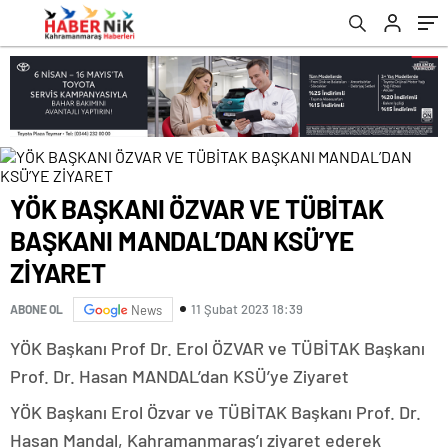
romabet
deneme
romabet
bonusu
romabet
veren
siteler
YÖK BAŞKANI ÖZVAR VE TÜBİTAK
BAŞKANI MANDAL’DAN KSÜ’YE
ZİYARET
11 Şubat 2023 18:39
ABONE OL
News
YÖK Başkanı Prof Dr. Erol ÖZVAR ve TÜBİTAK Başkanı
Prof. Dr. Hasan MANDAL’dan KSÜ’ye Ziyaret
YÖK Başkanı Erol Özvar ve TÜBİTAK Başkanı Prof. Dr.
Hasan Mandal, Kahramanmaraş’ı ziyaret ederek