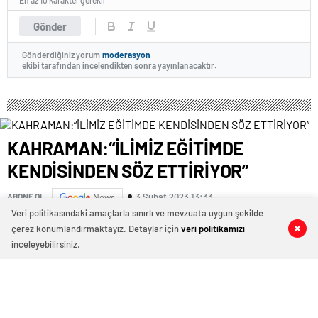
Gönder
Gönderdiğiniz yorum
moderasyon
ekibi tarafından incelendikten sonra yayınlanacaktır.
KAHRAMAN:“İLİMİZ EĞİTİMDE
KENDİSİNDEN SÖZ ETTİRİYOR”
3 Şubat 2023 13:33
ABONE OL
News
Veri politikasındaki amaçlarla sınırlı ve mevzuata uygun şekilde
KAHRAMAN: “İLİMİZ EĞİTİMDE KENDİSİNDEN SÖZ
çerez konumlandırmaktayız. Detaylar için
veri politikamızı
0
0
0
0
ETTİRİYOR”
inceleyebilirsiniz.
Kahramanmaraş İl Millî Eğitim Müdürü Yusuf
Kahraman, ilimizde yaptıkları hizmetler ile ilgili
gerçekleştirdiği bilgilendirme toplantısında