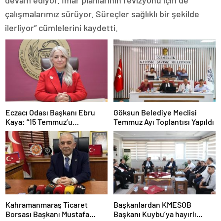
çalışmalarımız sürüyor. Süreçler sağlıklı bir şekilde
ilerliyor” cümlelerini kaydetti.
Eczacı Odası Başkanı Ebru
Göksun Belediye Meclisi
Kaya: “15 Temmuz’u
Temmuz Ayı Toplantısı Yapıldı
Unutmamalı, Milli İradeye
Sahip Çıkmalıyız”
Kahramanmaraş Ticaret
Başkanlardan KMESOB
Borsası Başkanı Mustafa
Başkanı Kuybu’ya hayırlı