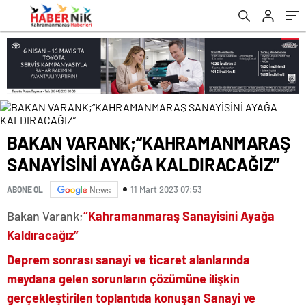
romabet
deneme
romabet
bonusu
romabet
veren
siteler
BAKAN VARANK;“KAHRAMANMARAŞ
SANAYİSİNİ AYAĞA KALDIRACAĞIZ”
11 Mart 2023 07:53
ABONE OL
News
Bakan Varank;
“Kahramanmaraş Sanayisini Ayağa
Kaldıracağız”
Deprem sonrası sanayi ve ticaret alanlarında
meydana gelen sorunların çözümüne ilişkin
gerçekleştirilen toplantıda konuşan Sanayi ve