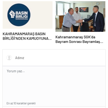
Narlı;“Aile kurumunun temel
olsun ziyareti
direği olan babalarımız, sevgi
ve fedakârlığın en güçlü
temsilcileridir”
KAHRAMANMARAŞ BASIN
Kahramanmaraş SGK’da
BİRLİĞİ’NDEN KAMUOYUNA
Bayram Sonrası Bayramlaşma
DUYURU
Programı
En az 10 karakter gerekli